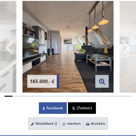
165.000,- €
Facebook
(Twitter)
Notizblock (
)
merken
drucken