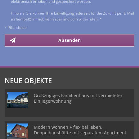
elektronisch erhoben und gespeichert werden.
Hinweis: Sie können Ihre Einwilligung jederzeit für die Zukunft per E-Mail
an hempel@immobilien-sauerland.com widerrufen. *
* Pflichtfelder
Absenden
NEUE OBJEKTE
Großzügiges Familienhaus mit vermieteter
Einliegerwohnung
Modern wohnen + flexibel leben.
Doppelhaushälfte mit separatem Apartment