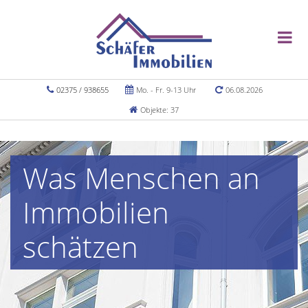
02375 / 938655
Mo. - Fr. 9-13 Uhr
06.08.2026
Objekte: 37
Was Menschen an
Immobilien
schätzen