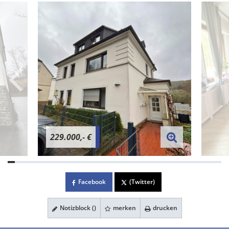
229.000,- €
Facebook
(Twitter)
Notizblock (
)
merken
drucken