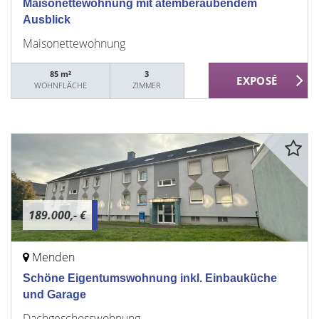
Maisonettewohnung mit atemberaubendem
Ausblick
Maisonettewohnung
85 m²
3
WOHNFLÄCHE
ZIMMER
189.000,- €
Menden
Schöne Eigentumswohnung inkl. Einbauküche
und Garage
Dachgeschosswohnung