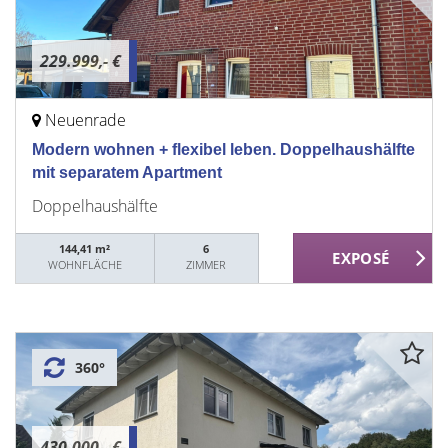
229.999,- €
Neuenrade
Modern wohnen + flexibel leben. Doppelhaushälfte
mit separatem Apartment
Doppelhaushälfte
144,41 m²
6
WOHNFLÄCHE
ZIMMER
360°
430.000,- €