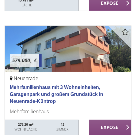
10.781 m²
FLÄCHE
579.000,- €
Neuenrade
Mehrfamilienhaus mit 3 Wohneinheiten,
Garagenpark und großem Grundstück in
Neuenrade-Küntrop
Mehrfamilienhaus
276,20 m²
12
WOHNFLÄCHE
ZIMMER