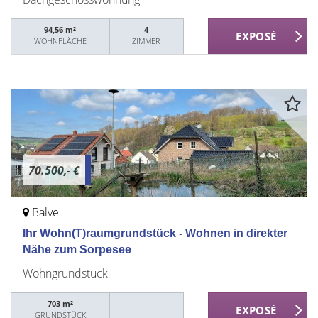
94,56 m²
4
WOHNFLÄCHE
ZIMMER
70.500,- €
Balve
Ihr Wohn(T)raumgrundstück - Wohnen in direkter
Nähe zum Sorpesee
Wohngrundstück
703 m²
GRUNDSTÜCK