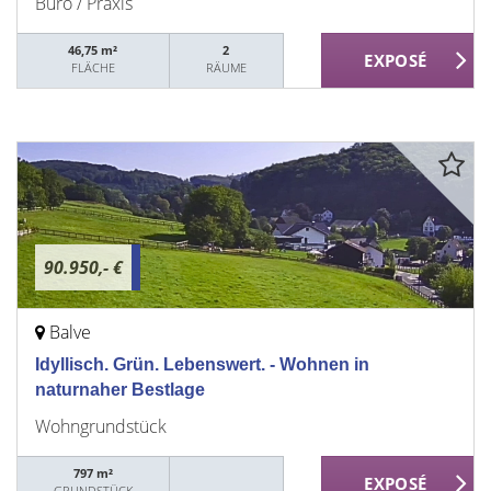
Büro / Praxis
46,75 m²
2
FLÄCHE
RÄUME
90.950,- €
Balve
Idyllisch. Grün. Lebenswert. - Wohnen in
naturnaher Bestlage
Wohngrundstück
797 m²
GRUNDSTÜCK