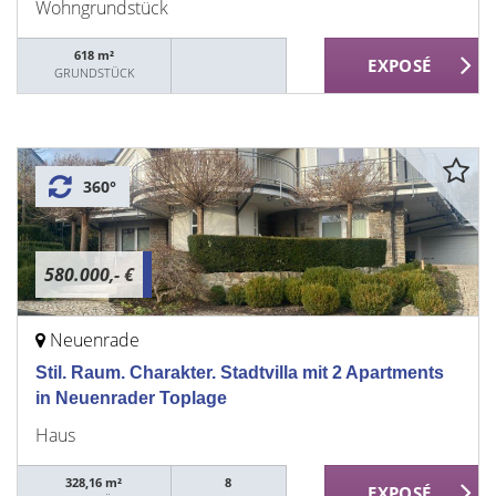
Wohngrundstück
618 m²
GRUNDSTÜCK
360°
580.000,- €
Neuenrade
Stil. Raum. Charakter. Stadtvilla mit 2 Apartments
in Neuenrader Toplage
Haus
328,16 m²
8