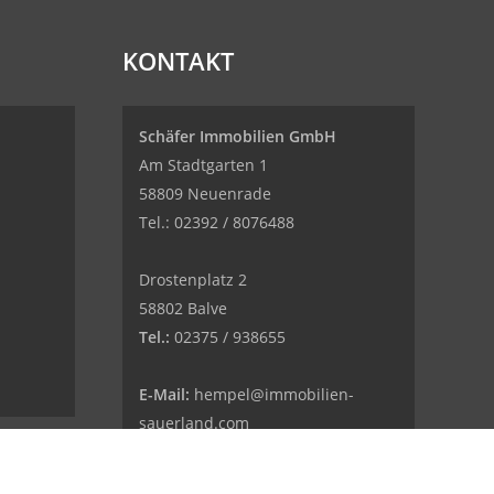
KONTAKT
Schäfer Immobilien GmbH
Am Stadtgarten 1
58809 Neuenrade
Tel.: 02392 / 8076488
Drostenplatz 2
58802 Balve
Tel.:
02375 / 938655
E-Mail:
hempel@immobilien-
sauerland.com
Web:
www.immobilien-
sauerland.com