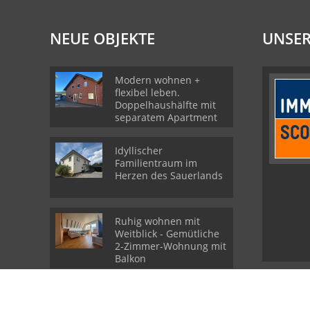
NEUE OBJEKTE
UNSER
Modern wohnen +
flexibel leben.
Doppelhaushälfte mit
separatem Apartment
Idyllischer
Familientraum im
Herzen des Sauerlands
Ruhig wohnen mit
Weitblick - Gemütliche
2-Zimmer-Wohnung mit
Balkon