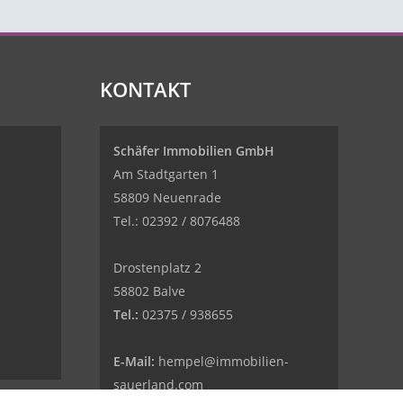
KONTAKT
Schäfer Immobilien GmbH
Am Stadtgarten 1
58809 Neuenrade
Tel.: 02392 / 8076488
Drostenplatz 2
58802 Balve
Tel.:
02375 / 938655
E-Mail:
hempel@immobilien-
sauerland.com