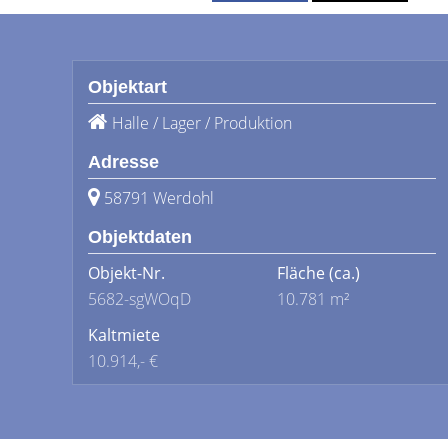
Objektart
Halle / Lager / Produktion
Adresse
58791 Werdohl
Objektdaten
Objekt-Nr.
Fläche
(ca.)
5682-sgWOqD
10.781 m²
Kaltmiete
10.914,- €