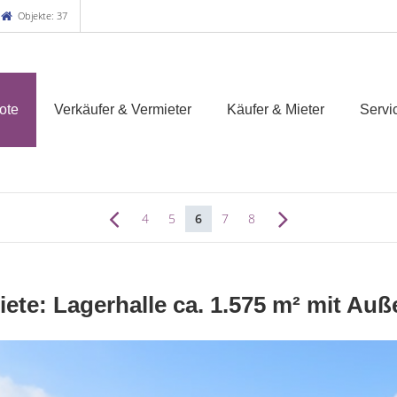
Objekte: 37
ote
Verkäufer & Vermieter
Käufer & Mieter
Servi
4
5
6
7
8
ete: Lagerhalle ca. 1.575 m² mit Auß