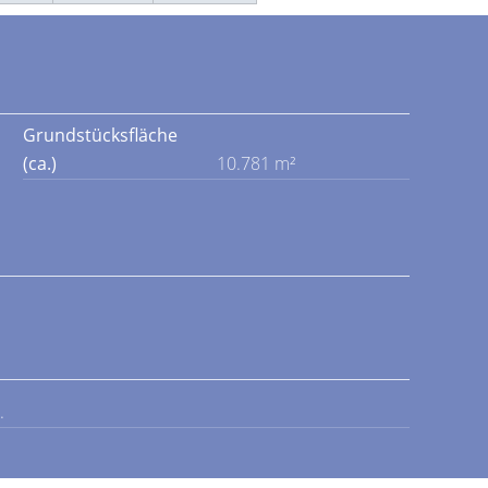
Grundstücksfläche
(ca.)
10.781 m²
.