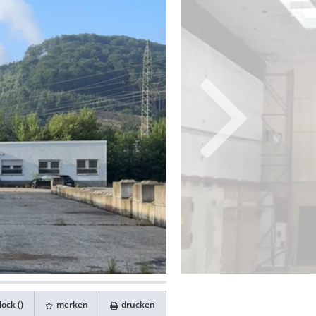
ock (
)
merken
drucken