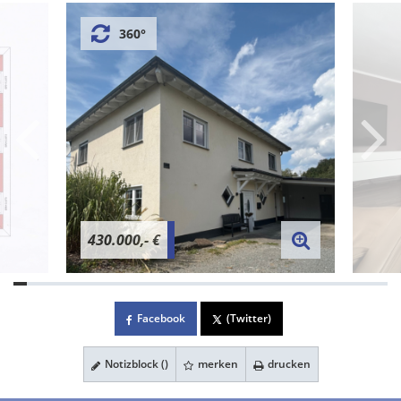
360°
430.000,- €
Facebook
(Twitter)
Notizblock (
)
merken
drucken