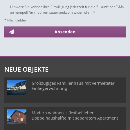
Hinweis: Sie können Ihre Einwilligung jederzeit für die Zukunft per E-Mail
an hempel@immobilien-sauerland.com widerrufen. *
* Pflichtfelder
Absenden
NEUE OBJEKTE
Großzügiges Familienhaus mit vermieteter
Einliegerwohnung
Modern wohnen + flexibel leben.
Doppelhaushälfte mit separatem Apartment