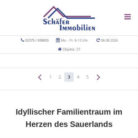
02375 / 938655
Mo. - Fr. 9-13 Uhr
06.08.2026
Objekte: 37
1
2
3
4
5
Idyllischer Familientraum im
Herzen des Sauerlands